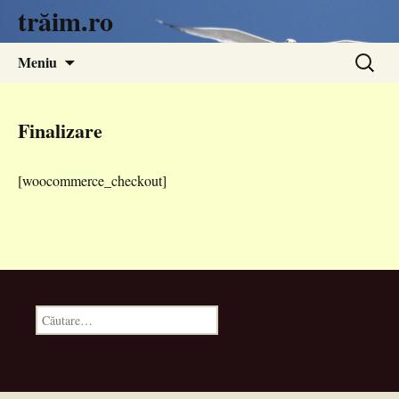
trăim.ro
Sari
Caută
Meniu
la
după:
conținut
Finalizare
[woocommerce_checkout]
Caută
după: