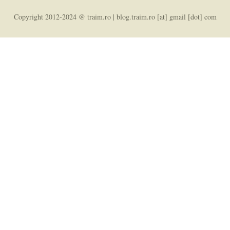
Copyright 2012-2024 @ traim.ro | blog.traim.ro [at] gmail [dot] com