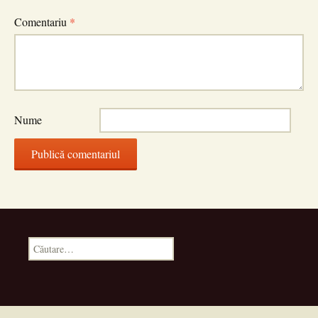
Comentariu
*
Nume
Caută
după: