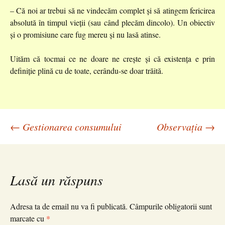
– Că noi ar trebui să ne vindecăm complet și să atingem fericirea
absolută în timpul vieții (sau când plecăm dincolo). Un obiectiv
și o promisiune care fug mereu și nu lasă atinse.
Uităm că tocmai ce ne doare ne crește și că existența e prin
definiție plină cu de toate, cerându-se doar trăită.
Navigare
←
Gestionarea consumului
Observația
→
în
Lasă un răspuns
articole
Adresa ta de email nu va fi publicată.
Câmpurile obligatorii sunt
marcate cu
*