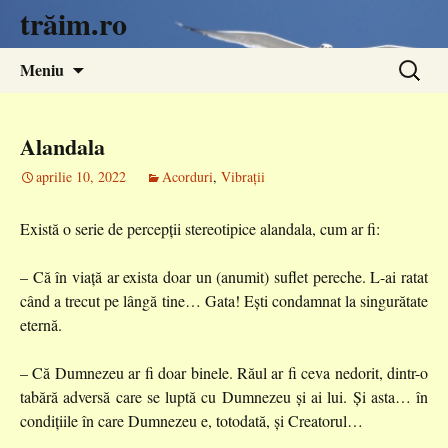
trăim.ro
Sari
Caută
Meniu
la
după:
conținut
Alandala
aprilie 10, 2022
Acorduri
,
Vibrații
Există o serie de percepții stereotipice alandala, cum ar fi:
– Că în viață ar exista doar un (anumit) suflet pereche. L-ai ratat
când a trecut pe lângă tine… Gata! Ești condamnat la singurătate
eternă.
– Că Dumnezeu ar fi
doar binele. Răul ar fi ceva nedorit, dintr-o
tabără adversă care se luptă cu Dumnezeu și ai lui. Și asta… în
condițiile în care Dumnezeu e, totodată, și Creatorul…