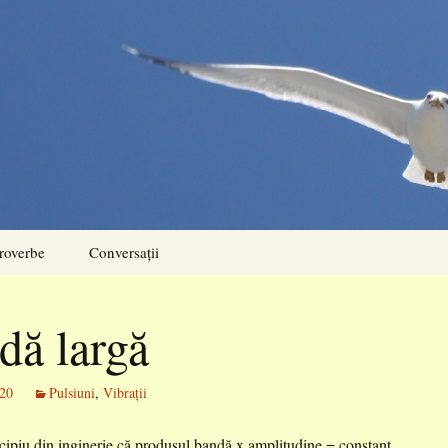
roverbe
Conversații
dă largă
020
Pulsiuni
,
Vibrații
cipiu din inginerie că produsul bandă x amplitudine = constant.