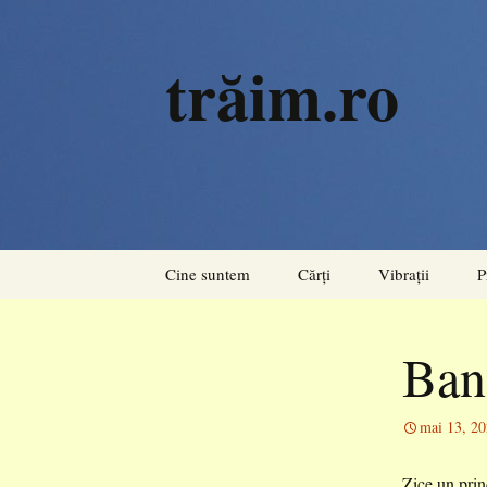
trăim.ro
Sari
Cine suntem
Cărți
Vibrații
P
la
conținut
Rezonanțe
Ban
Acorduri
Pulsiuni
mai 13, 2
Zice un prin