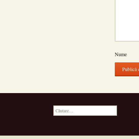
Nume
Caută
după: