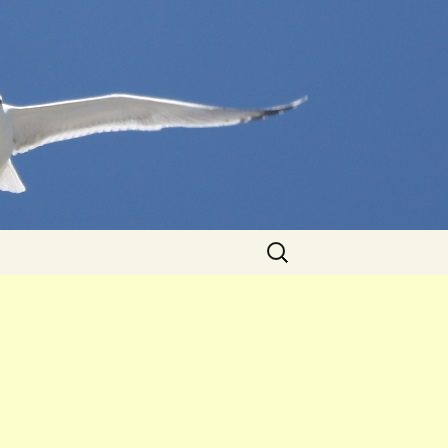
Caută
după: