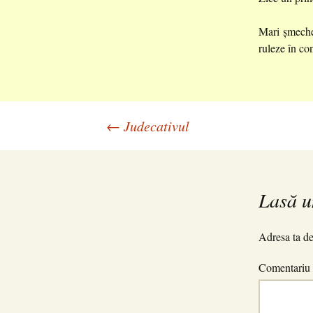
Mari șmecher
ruleze în co
Navigare
←
Judecativul
în
Lasă u
articole
Adresa ta de
Comentariu