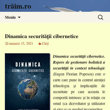
trăim.ro
Sari
Caută
Meniu
la
după:
conținut
Dinamica securității cibernetice
ianuarie 15, 2021
Cărți
Dinamica securității cibernetice.
Repere de gestionare holistică a
securității în context tehnologic
(Eugen Florian Popescu) este o
carte care pune în centrul atenției
tehnologia și implicațiile de
securitate pe care aceasta le
comportă intrinsec și în relație cu
omul (ca dezvoltator și utilizator
al său) și cu mediul înconjurător.