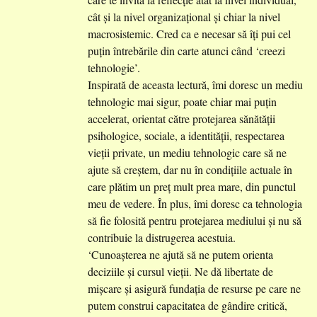
cât și la nivel organizațional și chiar la nivel
macrosistemic. Cred ca e necesar să îți pui cel
puțin întrebările din carte atunci când ‘creezi
tehnologie’.
Inspirată de aceasta lectură, îmi doresc un mediu
tehnologic mai sigur, poate chiar mai puțin
accelerat, orientat către protejarea sănătății
psihologice, sociale, a identității, respectarea
vieții private, un mediu tehnologic care să ne
ajute să creștem, dar nu în condițiile actuale în
care plătim un preț mult prea mare, din punctul
meu de vedere. În plus, îmi doresc ca tehnologia
să fie folosită pentru protejarea mediului și nu să
contribuie la distrugerea acestuia.
‘Cunoașterea ne ajută să ne putem orienta
deciziile și cursul vieții. Ne dă libertate de
mișcare și asigură fundația de resurse pe care ne
putem construi capacitatea de gândire critică,