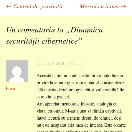
Navigare
←
Centrul de gravitație
Mersul cu inima
→
în
Un comentariu la „
Dinamica
securității cibernetice
”
articole
ianuarie 30, 2021 la 7:03 pm
Această carte mi-a adus echilibru în gândire cu
privire la tehnologie, m-a ajutat să conștientizez
Ioana
atât nevoia de tehnologie, cât și vulnerabilitățile
care vin la pachet.
Am apreciat metaforele folosite, analogia cu
viața, cu omul. M-au ajutat să rămân captivată
într-o lectură cu termeni destul de tehnici, deși
nu este neapărat aria mea de interes. Este o carte
care te invită la reflecție atât la nivel individual,