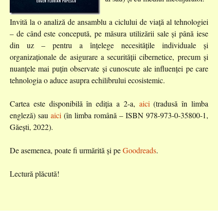
Invită la o analiză de ansamblu a ciclului de viață al tehnologiei
– de când este concepută, pe măsura utilizării sale și până iese
din uz – pentru a înțelege necesitățile individuale și
organizaționale de asigurare a securității cibernetice, precum și
nuanțele mai puțin observate și cunoscute ale influenței pe care
tehnologia o aduce asupra echilibrului ecosistemic.
Cartea este disponibilă în ediția a 2-a,
aici
(tradusă în limba
engleză) sau
aici
(în limba română – ISBN 978-973-0-35800-1,
Găești, 2022).
De asemenea, poate fi urmărită și pe
Goodreads
.
Lectură plăcută!