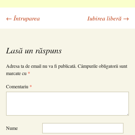
Navigare
←
Întruparea
Iubirea liberă
→
în
Lasă un răspuns
articole
Adresa ta de email nu va fi publicată.
Câmpurile obligatorii sunt
marcate cu
*
Comentariu
*
Nume