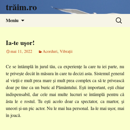
trăim.ro
Sari
Caută
Meniu
la
după:
conținut
Ia-te ușor!
mai 11, 2022
Acorduri
,
Vibrații
Ce se întâmplă în jurul tău, ca experiențe la care tu iei parte, nu
te privește decât în măsura în care tu decizi asta. Sistemul general
al vieții e mult prea mare și mult prea complex ca să te privească
doar pe tine ca un buric al Pământului. Ești important, ești chiar
indispensabil, dar cele mai multe lucruri se întâmplă pentru că
ăsta le e rostul. Tu ești acolo doar ca spectator, ca martor, și
uneori și-un pic actor. Nu le mai lua personal. Ia-le mai ușor, mai
în joacă.