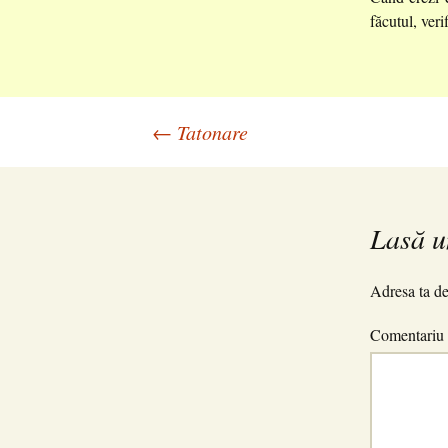
făcutul, veri
Navigare
←
Tatonare
în
Lasă u
articole
Adresa ta de
Comentariu