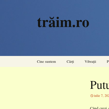
trăim.ro
Sari
Cine suntem
Cărți
Vibrații
P
la
conținut
Rezonanțe
Putu
Acorduri
Pulsiuni
iulie 7, 20
Când crezi c