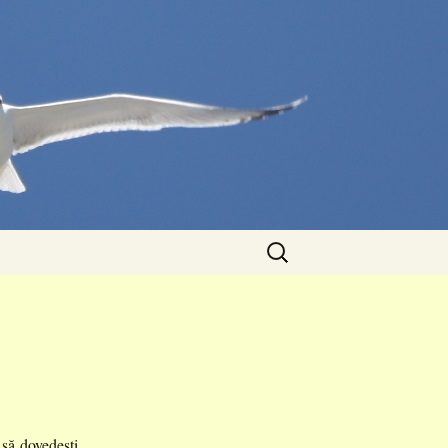
Caută
după:
 să dovedești