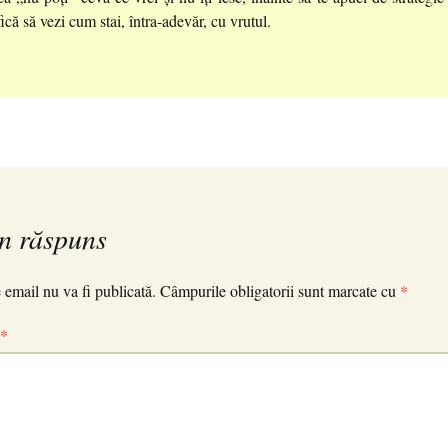
fică să vezi cum stai, întra-adevăr, cu vrutul.
n răspuns
 email nu va fi publicată.
Câmpurile obligatorii sunt marcate cu
*
*