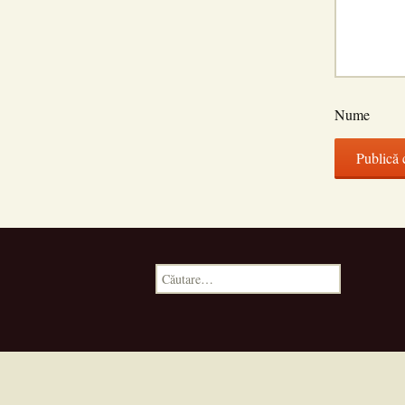
Nume
Caută
după: