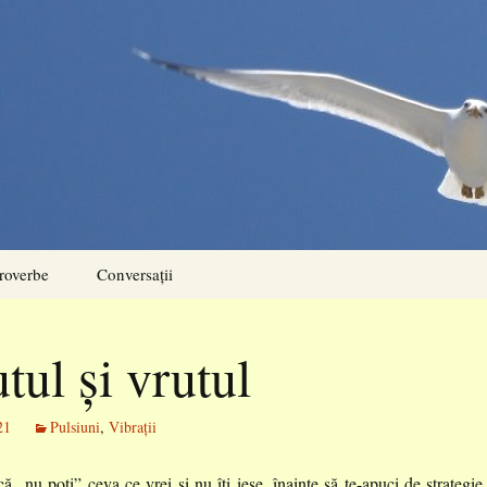
roverbe
Conversații
tul și vrutul
21
Pulsiuni
,
Vibrații
ă „nu poți” ceva ce vrei și nu îți iese, înainte să te-apuci de strategie