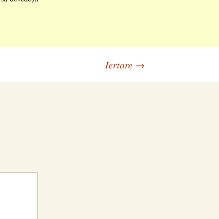
Iertare
→