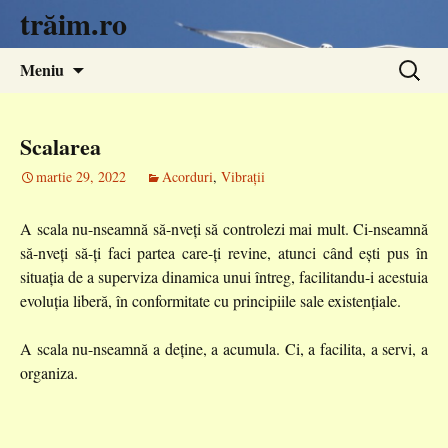
trăim.ro
Sari
Caută
Meniu
la
după:
conținut
Scalarea
martie 29, 2022
Acorduri
,
Vibrații
A scala nu-nseamnă să-nveți să controlezi mai mult. Ci-nseamnă
să-nveți să-ți faci partea care-ți revine, atunci când ești pus în
situația de a superviza dinamica unui întreg, facilitandu-i acestuia
evoluția liberă, în conformitate cu principiile sale existențiale.
A scala nu-nseamnă a deține, a acumula. Ci, a facilita, a servi, a
organiza.