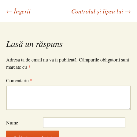
Navigare
←
Îngerii
Controlul și lipsa lui
→
în
Lasă un răspuns
articole
Adresa ta de email nu va fi publicată.
Câmpurile obligatorii sunt
marcate cu
*
Comentariu
*
Nume