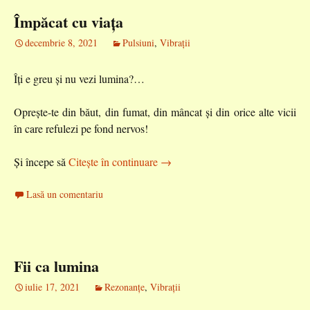
Împăcat cu viața
decembrie 8, 2021
Pulsiuni
,
Vibrații
Îți e greu și nu vezi lumina?…
Oprește-te din băut, din fumat, din mâncat și din orice alte vicii
în care refulezi pe fond nervos!
Împăcat cu viața
Și începe să
Citește în continuare
→
Lasă un comentariu
Fii ca lumina
iulie 17, 2021
Rezonanțe
,
Vibrații