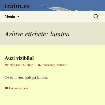
trăim.ro
Sari
Caută
Meniu
la
după:
conținut
Arhive etichete: lumina
Auzi vizibilul
februarie 16, 2022
Rezonanțe
,
Vibrații
Cu ochii auzi gălăgia luminii.
Un comentariu