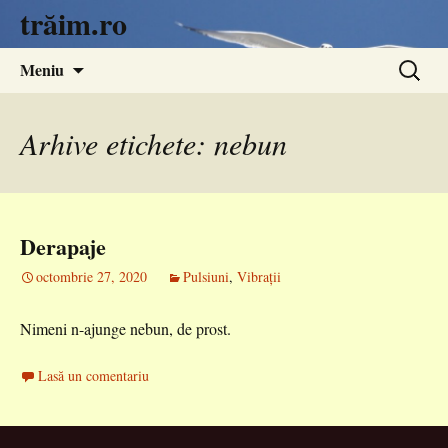
trăim.ro
Sari
Caută
Meniu
la
după:
conținut
Arhive etichete: nebun
Derapaje
octombrie 27, 2020
Pulsiuni
,
Vibrații
Nimeni n-ajunge nebun, de prost.
Lasă un comentariu