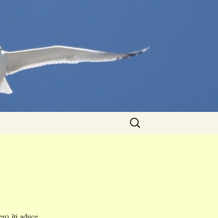
Caută
după:
eu) îți aduce