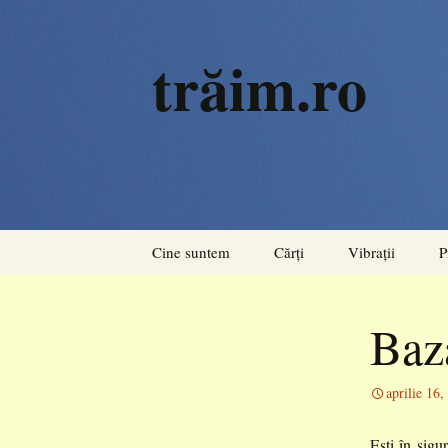
trăim.ro
Sari
Cine suntem
Cărți
Vibrații
P
la
conținut
Rezonanțe
Baz
Acorduri
Pulsiuni
aprilie 16,
Ești în sigu