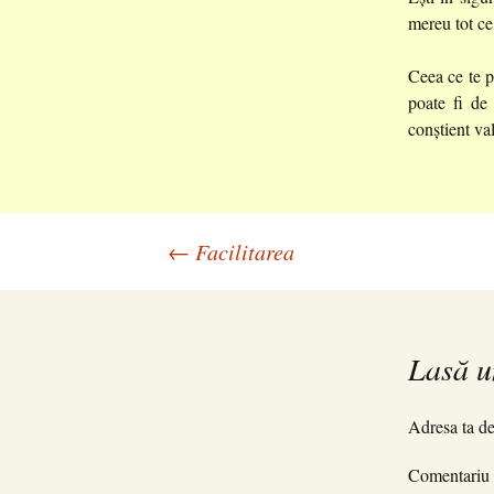
mereu tot ce
Ceea ce te p
poate fi de 
conștient val
Navigare
←
Facilitarea
în
Lasă u
articole
Adresa ta de
Comentariu