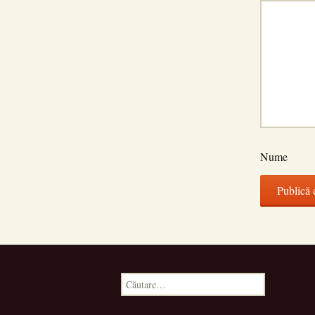
Nume
Caută
după: