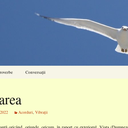
roverbe
Conversații
area
 2022
Acorduri
,
Vibrații
ranță oricând, oriunde, oricum, în raport cu exteriorul. Viața (Dumnez