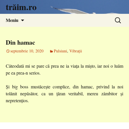
trăim.ro
Sari
Caută
Meniu
la
după:
conținut
Din hamac
septembrie 10, 2020
Pulsiuni
,
Vibrații
Câteodată mi se pare că prea ne ia viața la mișto, iar noi o luăm
pe ea prea-n serios.
Și big boss mustăcește complice, din hamac, privind la noi
tolănit nepăsător, ca un țăran veritabil, mereu zâmbitor și
nepretențios.