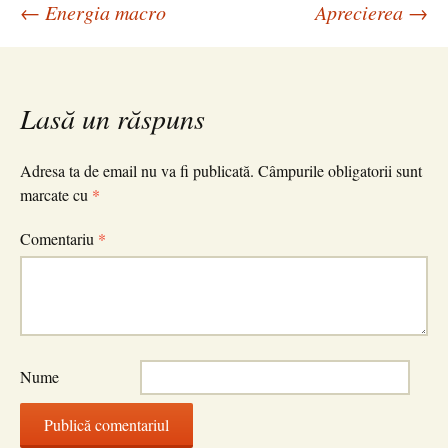
Navigare
←
Energia macro
Aprecierea
→
în
Lasă un răspuns
articole
Adresa ta de email nu va fi publicată.
Câmpurile obligatorii sunt
marcate cu
*
Comentariu
*
Nume