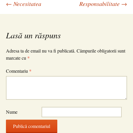
Navigare
←
Necesitatea
Responsabilitate
→
în
Lasă un răspuns
articole
Adresa ta de email nu va fi publicată.
Câmpurile obligatorii sunt
marcate cu
*
Comentariu
*
Nume