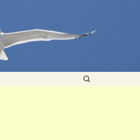
Caută
după: