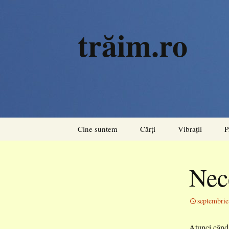
trăim.ro
Sari
Cine suntem
Cărți
Vibrații
P
la
conținut
Rezonanțe
Nec
Acorduri
Pulsiuni
septembrie
Atunci când 