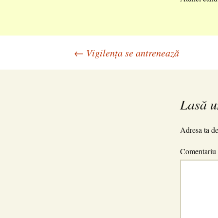
Navigare
←
Vigilența se antrenează
în
Lasă u
articole
Adresa ta de
Comentariu