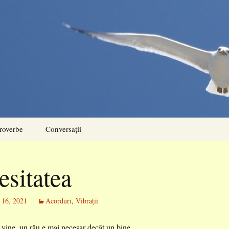
roverbe
Conversații
esitatea
 16, 2021
Acorduri
,
Vibrații
vine, un rău e mai necesar decât un bine.