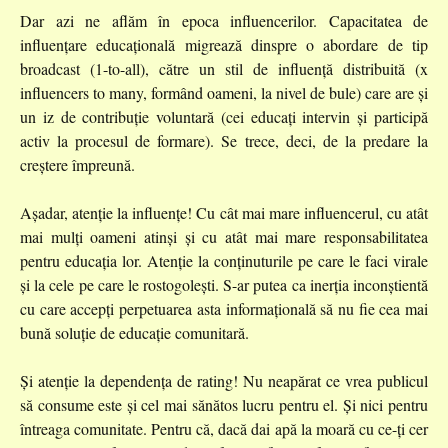
Dar azi ne aflăm în epoca influencerilor. Capacitatea de
influențare educațională migrează dinspre o abordare de tip
broadcast (1-to-all), către un stil de influență distribuită (x
influencers to many, formând oameni, la nivel de bule) care are și
un iz de contribuție voluntară (cei educați intervin și participă
activ la procesul de formare). Se trece, deci, de la predare la
creștere împreună.
Așadar, atenție la influențe! Cu cât mai mare influencerul, cu atât
mai mulți oameni atinși și cu atât mai mare responsabilitatea
pentru educația lor. Atenție la conținuturile pe care le faci virale
și la cele pe care le rostogolești. S-ar putea ca inerția inconștientă
cu care accepți perpetuarea asta informațională să nu fie cea mai
bună soluție de educație comunitară.
Și atenție la dependența de rating! Nu neapărat ce vrea publicul
să consume este și cel mai sănătos lucru pentru el. Și nici pentru
întreaga comunitate. Pentru că, dacă dai apă la moară cu ce-ți cer