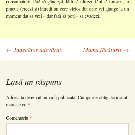
consumatorii, fără să gândești, fără să filtrezi, fără să finisezi, tu
practic (creezi și) întreții un cerc vicios din care vei ajunge la un
moment dat să vrei – dar fără să poți – să evadezi.
Navigare
←
Judecător adevărat
Mama făcăturii
→
în
Lasă un răspuns
articole
Adresa ta de email nu va fi publicată.
Câmpurile obligatorii sunt
marcate cu
*
Comentariu
*