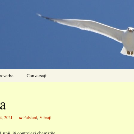
roverbe
Conversații
a
4, 2021
Pulsiuni
,
Vibrații
Lunii, îți controlezi chemările.