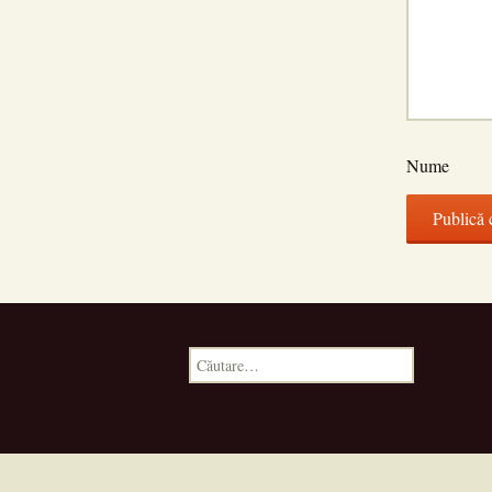
Nume
Caută
după: