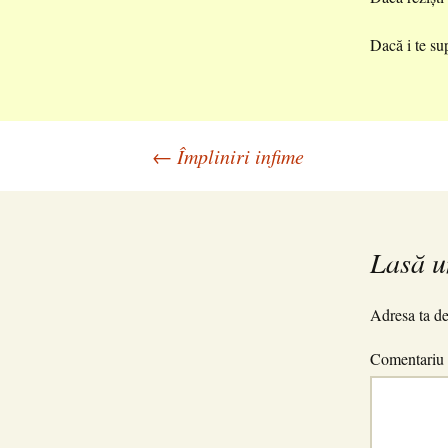
Dacă i te sup
Navigare
←
Împliniri infime
în
Lasă u
articole
Adresa ta de
Comentariu