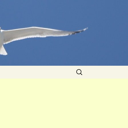
Caută
după: