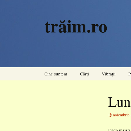
trăim.ro
Sari
Cine suntem
Cărți
Vibrații
P
la
conținut
Rezonanțe
Lun
Acorduri
Pulsiuni
noiembrie 
Dacă reziști 