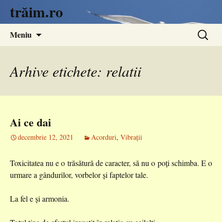
trăim.ro
Sari
Caută
Meniu
la
după:
conținut
Arhive etichete: relatii
Ai ce dai
decembrie 12, 2021
Acorduri
,
Vibrații
Toxicitatea nu e o trăsătură de caracter, să nu o poți schimba. E o
urmare a gândurilor, vorbelor și faptelor tale.
La fel e și armonia.