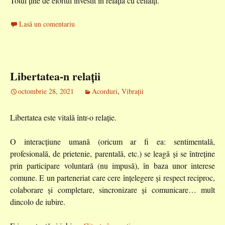
Totul ține de efortul investit în relația cu ceilalți.
Lasă un comentariu
Libertatea-n relații
octombrie 28, 2021
Acorduri
,
Vibrații
Libertatea este vitală într-o relație.
O interacțiune umană (oricum ar fi ea: sentimentală,
profesională, de prietenie, parentală, etc.) se leagă și se întreține
prin participare voluntară (nu impusă), în baza unor interese
comune. E un parteneriat care cere înțelegere și respect reciproc,
colaborare și completare, sincronizare și comunicare… mult
dincolo de iubire.