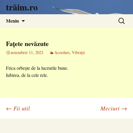
trăim.ro
Sari
Caută
Meniu
la
după:
conținut
Fațete nevăzute
noiembrie 11, 2021
Acorduri
,
Vibrații
Frica orbește de la lucrurile bune.
Iubirea, de la cele rele.
Navigare
←
Fii util
Meciuri
→
în