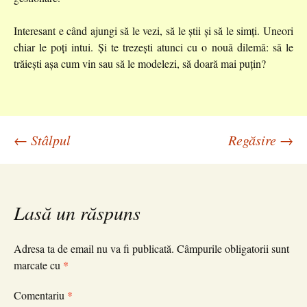
Interesant e când ajungi să le vezi, să le știi și să le simți. Uneori
chiar le poți intui. Și te trezești atunci cu o nouă dilemă: să le
trăiești așa cum vin sau să le modelezi, să doară mai puțin?
Navigare
←
Stâlpul
Regăsire
→
în
Lasă un răspuns
articole
Adresa ta de email nu va fi publicată.
Câmpurile obligatorii sunt
marcate cu
*
Comentariu
*