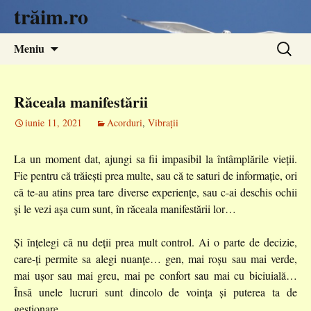
trăim.ro
Sari
Caută
Meniu
la
după:
conținut
Răceala manifestării
iunie 11, 2021
Acorduri
,
Vibrații
La un moment dat, ajungi sa fii impasibil la întâmplările vieții.
Fie pentru că trăiești prea multe, sau că te saturi de informație, ori
că te-au atins prea tare diverse experiențe, sau c-ai deschis ochii
și le vezi așa cum sunt, în răceala manifestării lor…
Și înțelegi că nu deții prea mult control. Ai o parte de decizie,
care-ți permite sa alegi nuanțe… gen, mai roșu sau mai verde,
mai ușor sau mai greu, mai pe confort sau mai cu biciuială…
Însă unele lucruri sunt dincolo de voința și puterea ta de
gestionare.