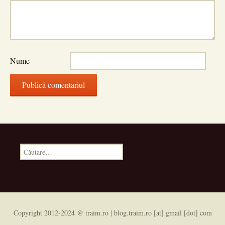
Nume
Caută
după:
Copyright 2012-2024 @ traim.ro | blog.traim.ro [at] gmail [dot] com