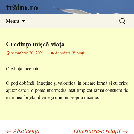
trăim.ro
Sari
Caută
Meniu
la
după:
conținut
Credința mișcă viața
octombrie 26, 2021
Acorduri
,
Vibrații
Credința face totul.
O poți dobândi, întreține și valorifica, în oricare formă și cu orice
ajutor care ți-o poate intermedia, atât timp cât rămâi conștient de
mărimea forțelor divine și umil în propria micime.
←
Abstinența
Libertatea-n relații
→