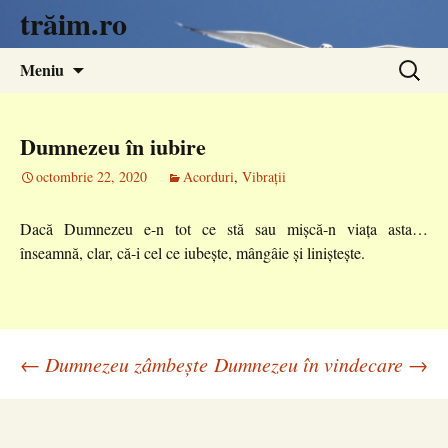
trăim.ro
Sari
Caută
Meniu
la
după:
conținut
Dumnezeu în iubire
octombrie 22, 2020
Acorduri
,
Vibrații
Dacă Dumnezeu e-n tot ce stă sau mișcă-n viața asta…
înseamnă, clar, că-i cel ce iubește, mângâie și liniștește.
Navigare
←
Dumnezeu zâmbește
Dumnezeu în vindecare
→
în